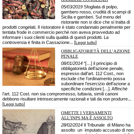
05/03/2019
Sfogliata di polpo,
gambero rosso, crudità di scampi di
Sicilia e gamberi. Sul menu del
ristorante non si dice che si tratta di
prodotti congelati. Il ristoratore è stato condannato penalmente per
tentata frode in commercio perché non aveva provveduto ad
informare i suoi clienti sulla qualità di questi prodotti. La
controversia è finita in Cassazione... [
]
Leggi tutto
OBBLIGATORIETÀ DELL’AZIONE
PENALE
08/01/2014
“[…] il principio di
obbligatorietà dell’azione penale,
espresso dall’art. 112 Cost., non
esclude che l’ordinamento possa
subordinare l’esercizio dell’azione a
specifiche condizioni […]. Affinché
l’art. 112 Cost. non sia compromesso, tuttavia, simili canoni
debbono risultare intrinsecamente razionali e tali da non produrre...
[
]
Leggi tutto
OMETTE I VERSAMENTI
ALL'INPS MA È ASSOLTO
28/02/2014
Il Tribunale di Milano ha
assolto un imputato accusato di non