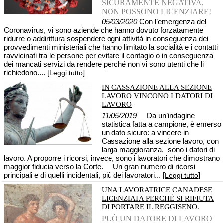
SICURAMENTE NEGATIVA,
NON POSSONO LICENZIARE!
05/03/2020
Con l’emergenza del
Coronavirus, vi sono aziende che hanno dovuto forzatamente
ridurre o addirittura sospendere ogni attività in conseguenza dei
provvedimenti ministeriali che hanno limitato la socialità e i contatti
ravvicinati tra le persone per evitare il contagio o in conseguenza
dei mancati servizi da rendere perché non vi sono utenti che li
richiedono.... [
]
Leggi tutto
IN CASSAZIONE ALLA SEZIONE
LAVORO VINCONO I DATORI DI
LAVORO
11/05/2019
Da un’indagine
statistica fatta a campione, è emerso
un dato sicuro: a vincere in
Cassazione alla sezione lavoro, con
larga maggioranza, sono i datori di
lavoro. A proporre i ricorsi, invece, sono i lavoratori che dimostrano
maggior fiducia verso la Corte. Un gran numero di ricorsi
principali e di quelli incidentali, più dei lavoratori... [
]
Leggi tutto
UNA LAVORATRICE CANADESE
LICENZIATA PERCHÉ SI RIFIUTA
DI PORTARE IL REGGISENO.
PUÒ UN DATORE DI LAVORO