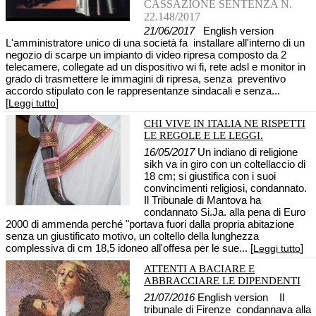
CASSAZIONE SENTENZA N.
22.148/2017
21/06/2017
English version
L'amministratore unico di una società fa installare all'interno di un
negozio di scarpe un impianto di video ripresa composto da 2
telecamere, collegate ad un dispositivo wi fi, rete adsl e monitor in
grado di trasmettere le immagini di ripresa, senza preventivo
accordo stipulato con le rappresentanze sindacali e senza...
[
]
Leggi tutto
CHI VIVE IN ITALIA NE RISPETTI
LE REGOLE E LE LEGGI.
16/05/2017
Un indiano di religione
sikh va in giro con un coltellaccio di
18 cm; si giustifica con i suoi
convincimenti religiosi, condannato.
Il Tribunale di Mantova ha
condannato Si.Ja. alla pena di Euro
2000 di ammenda perché "portava fuori dalla propria abitazione
senza un giustificato motivo, un coltello della lunghezza
complessiva di cm 18,5 idoneo all'offesa per le sue... [
]
Leggi tutto
ATTENTI A BACIARE E
ABBRACCIARE LE DIPENDENTI
21/07/2016
English version Il
tribunale di Firenze condannava alla