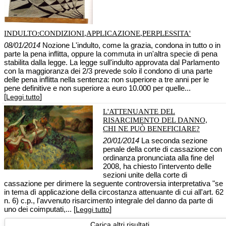
INDULTO:CONDIZIONI,APPLICAZIONE,PERPLESSITA'
08/01/2014
Nozione L'indulto, come la grazia, condona in tutto o in
parte la pena inflitta, oppure la commuta in un'altra specie di pena
stabilita dalla legge. La legge sull'indulto approvata dal Parlamento
con la maggioranza dei 2/3 prevede solo il condono di una parte
delle pena inflitta nella sentenza: non superiore a tre anni per le
pene definitive e non superiore a euro 10.000 per quelle...
[
]
Leggi tutto
L'ATTENUANTE DEL
RISARCIMENTO DEL DANNO,
CHI NE PUÒ BENEFICIARE?
20/01/2014
La seconda sezione
penale della corte di cassazione con
ordinanza pronunciata alla fine del
2008, ha chiesto l'intervento delle
sezioni unite della corte di
cassazione per dirimere la seguente controversia interpretativa "se
in tema dì applicazione della circostanza attenuante di cui all'art. 62
n. 6) c.p., l'avvenuto risarcimento integrale del danno da parte di
uno dei coimputati,... [
]
Leggi tutto
Carica altri risultati