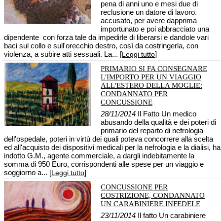
pena di anni uno e mesi due di
reclusione un datore di lavoro.
accusato, per avere dapprima
importunato e poi abbracciato una
dipendente con forza tale da impedirle di liberarsi e dandole vari
baci sul collo e sull'orecchio destro, così da costringerla, con
violenza, a subire atti sessuali. La... [
]
Leggi tutto
PRIMARIO SI FA CONSEGNARE
L'IMPORTO PER UN VIAGGIO
ALL'ESTERO DELLA MOGLIE:
CONDANNATO PER
CONCUSSIONE
28/11/2014
Il Fatto Un medico
abusando della qualità e dei poteri di
primario del reparto di nefrologia
dell'ospedale, poteri in virtù dei quali poteva concorrere alla scelta
ed all'acquisto dei dispositivi medicali per la nefrologia e la dialisi, ha
indotto G.M., agente commerciale, a dargli indebitamente la
somma di 950 Euro, corrispondenti alle spese per un viaggio e
soggiorno a... [
]
Leggi tutto
CONCUSSIONE PER
COSTRIZIONE, CONDANNATO
UN CARABINIERE INFEDELE
23/11/2014
Il fatto Un carabiniere