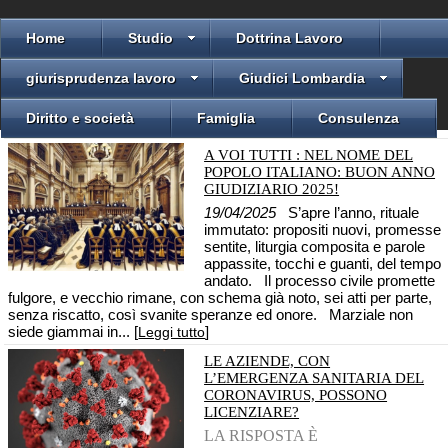
Home
Studio
Dottrina Lavoro
giurisprudenza lavoro
Giudici Lombardia
Diritto e società
Famiglia
Consulenza
A VOI TUTTI : NEL NOME DEL
POPOLO ITALIANO: BUON ANNO
GIUDIZIARIO 2025!
19/04/2025
S’apre l’anno, rituale
immutato: propositi nuovi, promesse
sentite, liturgia composita e parole
appassite, tocchi e guanti, del tempo
andato. Il processo civile promette
fulgore, e vecchio rimane, con schema già noto, sei atti per parte,
senza riscatto, così svanite speranze ed onore. Marziale non
siede giammai in... [
]
Leggi tutto
LE AZIENDE, CON
L’EMERGENZA SANITARIA DEL
CORONAVIRUS, POSSONO
LICENZIARE?
LA RISPOSTA È