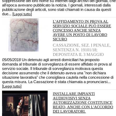
soppressione del loro nome su Internet dagli archivi dei giornali, che
all'epoca avevano pubblicato la notizia. I giornali, interessati dalla
pubblicazione degli articoli, sono stati chiamati in causa da questi
due... [
]
Leggi tutto
L'AFFIDAMENTO IN PROVA AL
SERVIZIO SOCIALE PUÒ ESSERE
CONCESSO ANCHE SENZA
AVERE UN POSTO DI LAVORO
SICURO
CASSAZIONE, SEZ. I PENALE,
SENTENZA N. 19101/18;
DEPOSITATA IL 3 MAGGIO
05/05/2018
Un detenuto agli arresti domiciliari ha proposto
domanda al tribunale di sorveglianza di essere affidato in prova al
servizio sociale. Il tribunale di sorveglianza motivava questa
decisione assumendo che il detenuto aveva una "non dichiara
situazione lavorativa" che consigliava cautela nella concessione di
questa misura. La Cassazione è stata chiamata a pronunciarsi...
[
]
Leggi tutto
INSTALLARE IMPIANTI
AUDIOVISIVI SENZA
AUTORIZZAZIONE COSTITUISCE
REATO, ANCHE CON L'ACCORDO
DEI LAVORATORI.