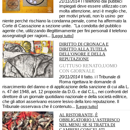
21/11/2014
I l telefono dai pubblici
impiegati deve essere utilizzato con
molta attenzione, anzi è meglio che,
per motivi privati, non lo usino per
niente perché rischiano la condanna penale, come ha affermato la
Corte di Cassazione a sezione unite. "La condotta del pubblico
agente che, utilizzando illegittimamente per fini personali il telefono
assegnatogli per ragioni... [
]
Leggi tutto
DIRITTO DI CRONACA E
DIRITTO ALLA TUTELA
DELL'ONORE E DELLA
REPUTAZIONE
GUTTUSO RENATO,UOMO
CON GIORNALE
20/11/2014
Il fatto. i l Tribunale di
Roma rigettava le domande di
risarcimento del danno e di applicazione della sanzione di cui alla L.
n. 47 del 1948, art. 12 proposte da D.G. e dal C.L., nei confronti del
direttore di un giornale quotidiano nazionale e della società editrice,
che gli attori asserivano essere lesivo della loro reputazione. Il
Tribunale osservava che il contenuto... [
]
Leggi tutto
AL RISTORANTE, È
OBBLIGATORIO L’ASTERISCO
NEL MENU SE SI TRATTA DI
GAMBERI CONGELATI