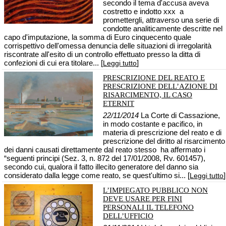
secondo il tema d'accusa aveva
costretto e indotto xxx a
promettergli, attraverso una serie di
condotte analiticamente descritte nel
capo d'imputazione, la somma di Euro cinquecento quale
corrispettivo dell'omessa denuncia delle situazioni di irregolarità
riscontrate all'esito di un controllo effettuato presso la ditta di
confezioni di cui era titolare... [
]
Leggi tutto
PRESCRIZIONE DEL REATO E
PRESCRIZIONE DELL’AZIONE DI
RISARCIMENTO, IL CASO
ETERNIT
22/11/2014
La Corte di Cassazione,
in modo costante e pacifico, in
materia di prescrizione del reato e di
prescrizione del diritto al risarcimento
dei danni causati direttamente dal reato stesso ha affermato i
“seguenti principi (Sez. 3, n. 872 del 17/01/2008, Rv. 601457),
secondo cui, qualora il fatto illecito generatore del danno sia
considerato dalla legge come reato, se quest'ultimo si... [
]
Leggi tutto
L’IMPIEGATO PUBBLICO NON
DEVE USARE PER FINI
PERSONALI IL TELEFONO
DELL’UFFICIO