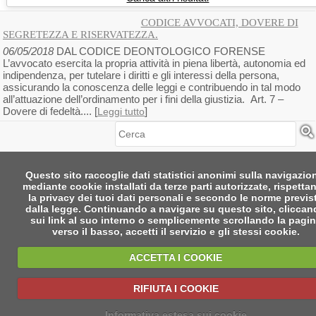
CODICE AVVOCATI, DOVERE DI
SEGRETEZZA E RISERVATEZZA.
06/05/2018
DAL CODICE DEONTOLOGICO FORENSE
L’avvocato esercita la propria attività in piena libertà, autonomia ed
indipendenza, per tutelare i diritti e gli interessi della persona,
assicurando la conoscenza delle leggi e contribuendo in tal modo
all’attuazione dell’ordinamento per i fini della giustizia. Art. 7 –
Dovere di fedeltà.... [
]
Leggi tutto
Cerca
Questo sito raccoglie dati statistici anonimi sulla navigazio
mediante cookie installati da terze parti autorizzate, rispetta
la privacy dei tuoi dati personali e secondo le norme previs
dalla legge. Continuando a navigare su questo sito, clicca
sui link al suo interno o semplicemente scrollando la pagi
verso il basso, accetti il servizio e gli stessi cookie.
ACCETTA I COOKIE
RIFIUTA I COOKIE
Informativa estesa sui cookie