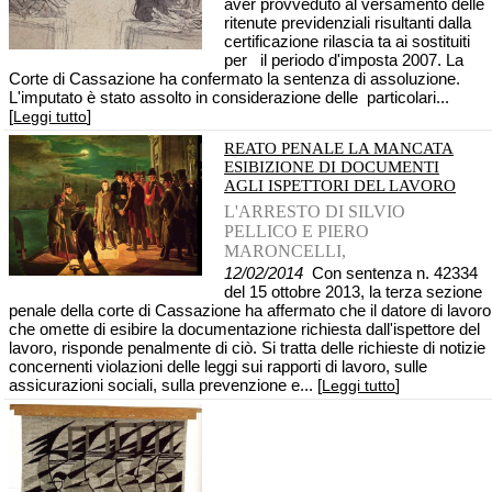
aver provveduto al versamento delle
ritenute previdenziali risultanti dalla
certificazione rilascia ta ai sostituiti
per il periodo d'imposta 2007. La
Corte di Cassazione ha confermato la sentenza di assoluzione.
L'imputato è stato assolto in considerazione delle particolari...
[
]
Leggi tutto
REATO PENALE LA MANCATA
ESIBIZIONE DI DOCUMENTI
AGLI ISPETTORI DEL LAVORO
L'ARRESTO DI SILVIO
PELLICO E PIERO
MARONCELLI,
12/02/2014
Con sentenza n. 42334
del 15 ottobre 2013, la terza sezione
penale della corte di Cassazione ha affermato che il datore di lavoro
che omette di esibire la documentazione richiesta dall'ispettore del
lavoro, risponde penalmente di ciò. Si tratta delle richieste di notizie
concernenti violazioni delle leggi sui rapporti di lavoro, sulle
assicurazioni sociali, sulla prevenzione e... [
]
Leggi tutto