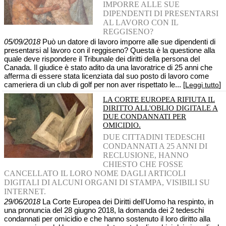
IMPORRE ALLE SUE
DIPENDENTI DI PRESENTARSI
AL LAVORO CON IL
REGGISENO?
05/09/2018
Può un datore di lavoro imporre alle sue dipendenti di
presentarsi al lavoro con il reggiseno? Questa è la questione alla
quale deve rispondere il Tribunale dei diritti della persona del
Canada. Il giudice è stato adito da una lavoratrice di 25 anni che
afferma di essere stata licenziata dal suo posto di lavoro come
cameriera di un club di golf per non aver rispettato le... [
]
Leggi tutto
LA CORTE EUROPEA RIFIUTA IL
DIRITTO ALL'OBLIO DIGITALE A
DUE CONDANNATI PER
OMICIDIO.
DUE CITTADINI TEDESCHI
CONDANNATI A 25 ANNI DI
RECLUSIONE, HANNO
CHIESTO CHE FOSSE
CANCELLATO IL LORO NOME DAGLI ARTICOLI
DIGITALI DI ALCUNI ORGANI DI STAMPA, VISIBILI SU
INTERNET.
29/06/2018
La Corte Europea dei Diritti dell'Uomo ha respinto, in
una pronuncia del 28 giugno 2018, la domanda dei 2 tedeschi
condannati per omicidio e che hanno sostenuto il loro diritto alla