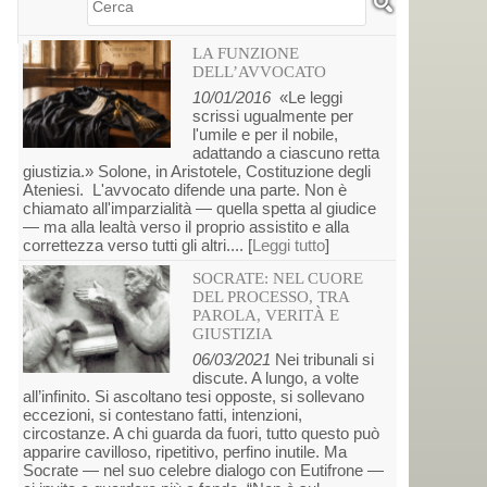
Cerca
LA FUNZIONE
DELL’AVVOCATO
10/01/2016
«Le leggi
scrissi ugualmente per
l'umile e per il nobile,
adattando a ciascuno retta
giustizia.» Solone, in Aristotele, Costituzione degli
Ateniesi. L'avvocato difende una parte. Non è
chiamato all'imparzialità — quella spetta al giudice
— ma alla lealtà verso il proprio assistito e alla
correttezza verso tutti gli altri.... [
Leggi tutto
]
SOCRATE: NEL CUORE
DEL PROCESSO, TRA
PAROLA, VERITÀ E
GIUSTIZIA
06/03/2021
Nei tribunali si
discute. A lungo, a volte
all’infinito. Si ascoltano tesi opposte, si sollevano
eccezioni, si contestano fatti, intenzioni,
circostanze. A chi guarda da fuori, tutto questo può
apparire cavilloso, ripetitivo, perfino inutile. Ma
Socrate — nel suo celebre dialogo con Eutifrone —