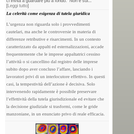
ci invita a guardare più a fondo. “Non è sul...
[
Leggi tutto
]
La celerità come esigenza di tutela giuridica
L’urgenza non riguarda solo i provvedimenti
cautelari, ma anche le controversie in materia di
differenze retributive e risarcimenti. In un contesto
caratterizzato da appalti ed esternalizzazioni, accade
frequentemente che le imprese appaltatrici cessino
l’attività o si cancellino dal registro delle imprese
subito dopo aver concluso l’affare, lasciando i
lavoratori privi di un interlocutore effettivo. In questi
casi, la tempestività dell’azione è decisiva. Solo
intervenendo rapidamente è possibile preservare
l’effettività della tutela giurisdizionale ed evitare che
la decisione giudiziale si trasformi, come le gride
manzoniane, in un enunciato privo di reale efficacia.