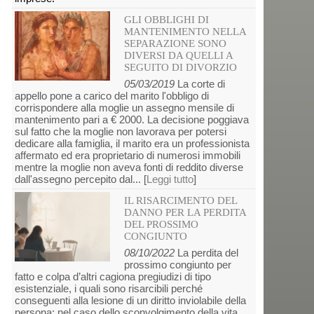
GLI OBBLIGHI DI
MANTENIMENTO NELLA
SEPARAZIONE SONO
DIVERSI DA QUELLI A
SEGUITO DI DIVORZIO
05/03/2019
La corte di
appello pone a carico del marito l'obbligo di
corrispondere alla moglie un assegno mensile di
mantenimento pari a € 2000. La decisione poggiava
sul fatto che la moglie non lavorava per potersi
dedicare alla famiglia, il marito era un professionista
affermato ed era proprietario di numerosi immobili
mentre la moglie non aveva fonti di reddito diverse
dall'assegno percepito dal... [
Leggi tutto
]
IL RISARCIMENTO DEL
DANNO PER LA PERDITA
DEL PROSSIMO
CONGIUNTO
08/10/2022
La perdita del
prossimo congiunto per
fatto e colpa d’altri cagiona pregiudizi di tipo
esistenziale, i quali sono risarcibili perché
conseguenti alla lesione di un diritto inviolabile della
persona: nel caso dello sconvolgimento della vita