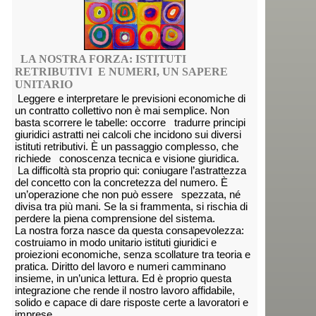
LA NOSTRA FORZA: ISTITUTI
RETRIBUTIVI E NUMERI, UN SAPERE
UNITARIO
Leggere e interpretare le previsioni economiche di
un contratto collettivo non è mai semplice. Non
basta scorrere le tabelle: occorre tradurre principi
giuridici astratti nei calcoli che incidono sui diversi
istituti retributivi. È un passaggio complesso, che
richiede conoscenza tecnica e visione giuridica.
La difficoltà sta proprio qui: coniugare l’astrattezza
del concetto con la concretezza del numero. È
un’operazione che non può essere spezzata, né
divisa tra più mani. Se la si frammenta, si rischia di
perdere la piena comprensione del sistema.
La nostra forza nasce da questa consapevolezza:
costruiamo in modo unitario istituti giuridici e
proiezioni economiche, senza scollature tra teoria e
pratica. Diritto del lavoro e numeri camminano
insieme, in un’unica lettura. Ed è proprio questa
integrazione che rende il nostro lavoro affidabile,
solido e capace di dare risposte certe a lavoratori e
imprese.