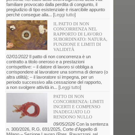
familiare provocato dalla perdita di congiunto, il
pregiudizio di tipo esistenziale è risarcibile appunto
perché consegue alla... [
Leggi tutto
]
IL PATTO DI NON
CONCORRENZA NEL
RAPPORTO DI LAVORO
SUBORDINATO: NATURA,
FUNZIONE E LIMITI DI
VALIDITÀ
02/01/2022
Il patto di non concorrenza è un
contratto a titolo oneroso e a prestazioni
corrispettive: – il datore di lavoro si obbliga a
corrispondere al lavoratore una somma di denaro (o
altra utilità); – il lavoratore si impegna, per un
periodo successivo alla cessazione del rapporto,
a non svolgere attività in... [
Leggi tutto
]
PATTO DI NON
CONCORRENZA: LIMITI
INCERTI E COMPENSO
INADEGUATO LO
RENDONO NULLO
09/05/2026
Con la sentenza
n. 300/2026, R.G. 691/2025, Corte d’Appello di
Milano – Sezione Lavoro (Pres. Ravazzoni, rel.