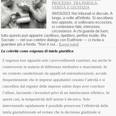
PROCESSO, TRA PAROLA,
VERITÀ E GIUSTIZIA
06/03/2021
Nei tribunali si discute. A
lungo, a volte all’infinito. Si ascoltano
tesi opposte, si sollevano eccezioni,
si contestano fatti, intenzioni,
circostanze. A chi guarda da fuori,
tutto questo può apparire cavilloso, ripetitivo, perfino inutile. Ma
Socrate — nel suo celebre dialogo con Eutifrone — ci invita a
guardare più a fondo. “Non è sul... [
]
Leggi tutto
La celerità come esigenza di tutela giuridica
L’urgenza non riguarda solo i provvedimenti cautelari, ma anche le
controversie in materia di differenze retributive e risarcimenti. In
un contesto caratterizzato da appalti ed esternalizzazioni, accade
frequentemente che le imprese appaltatrici cessino l’attività o si
cancellino dal registro delle imprese subito dopo aver concluso
l’affare, lasciando i lavoratori privi di un interlocutore effettivo. In
questi casi, la tempestività dell’azione è decisiva. Solo
intervenendo rapidamente è possibile preservare l’effettività della
tutela giurisdizionale ed evitare che la decisione giudiziale si