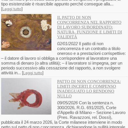
tipo esistenziale è risarcibile appunto perché consegue alla...
[
]
Leggi tutto
IL PATTO DI NON
CONCORRENZA NEL RAPPORTO
DI LAVORO SUBORDINATO:
NATURA, FUNZIONE E LIMITI DI
VALIDITÀ
02/01/2022
Il patto di non
concorrenza è un contratto a titolo
oneroso e a prestazioni corrispettive:
– il datore di lavoro si obbliga a corrispondere al lavoratore una
somma di denaro (o altra utilità); – il lavoratore si impegna, per un
periodo successivo alla cessazione del rapporto, a non svolgere
attività in... [
]
Leggi tutto
PATTO DI NON CONCORRENZA:
LIMITI INCERTI E COMPENSO
INADEGUATO LO RENDONO
NULLO
09/05/2026
Con la sentenza n.
300/2026, R.G. 691/2025, Corte
d’Appello di Milano – Sezione Lavoro
(Pres. Ravazzoni, rel. Dossi),
pubblicata il 24 marzo 2026, la Corte milanese interviene in modo
netto sul patto di non concorrenza, dichiarandone la nullità integrale