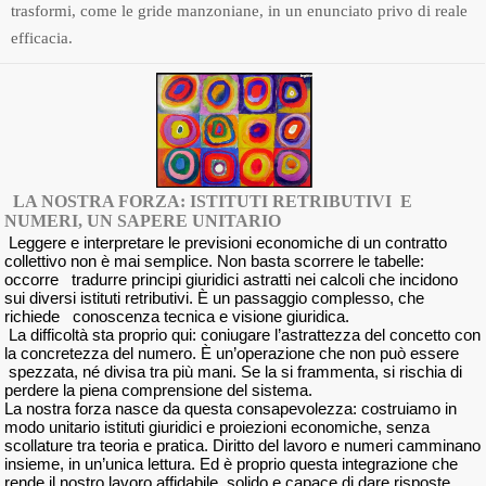
trasformi, come le gride manzoniane, in un enunciato privo di reale
efficacia.
LA NOSTRA FORZA: ISTITUTI RETRIBUTIVI E
NUMERI, UN SAPERE UNITARIO
Leggere e interpretare le previsioni economiche di un contratto
collettivo non è mai semplice. Non basta scorrere le tabelle:
occorre tradurre principi giuridici astratti nei calcoli che incidono
sui diversi istituti retributivi. È un passaggio complesso, che
richiede conoscenza tecnica e visione giuridica.
La difficoltà sta proprio qui: coniugare l’astrattezza del concetto con
la concretezza del numero. È un’operazione che non può essere
spezzata, né divisa tra più mani. Se la si frammenta, si rischia di
perdere la piena comprensione del sistema.
La nostra forza nasce da questa consapevolezza: costruiamo in
modo unitario istituti giuridici e proiezioni economiche, senza
scollature tra teoria e pratica. Diritto del lavoro e numeri camminano
insieme, in un’unica lettura. Ed è proprio questa integrazione che
rende il nostro lavoro affidabile, solido e capace di dare risposte