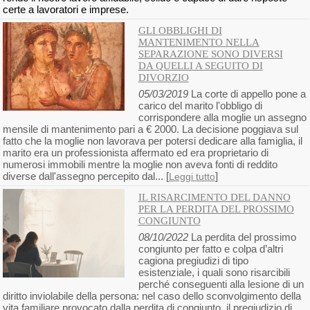
certe a lavoratori e imprese.
GLI OBBLIGHI DI
MANTENIMENTO NELLA
SEPARAZIONE SONO DIVERSI
DA QUELLI A SEGUITO DI
DIVORZIO
05/03/2019
La corte di appello pone a
carico del marito l'obbligo di
corrispondere alla moglie un assegno
mensile di mantenimento pari a € 2000. La decisione poggiava sul
fatto che la moglie non lavorava per potersi dedicare alla famiglia, il
marito era un professionista affermato ed era proprietario di
numerosi immobili mentre la moglie non aveva fonti di reddito
diverse dall'assegno percepito dal... [
]
Leggi tutto
IL RISARCIMENTO DEL DANNO
PER LA PERDITA DEL PROSSIMO
CONGIUNTO
08/10/2022
La perdita del prossimo
congiunto per fatto e colpa d’altri
cagiona pregiudizi di tipo
esistenziale, i quali sono risarcibili
perché conseguenti alla lesione di un
diritto inviolabile della persona: nel caso dello sconvolgimento della
vita familiare provocato dalla perdita di congiunto, il pregiudizio di