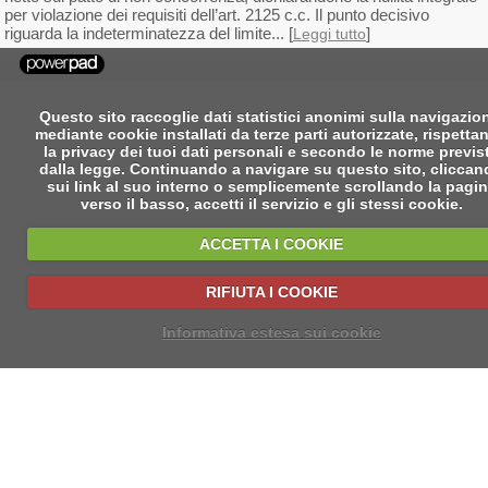
per violazione dei requisiti dell’art. 2125 c.c. Il punto decisivo
riguarda la indeterminatezza del limite... [
]
Leggi tutto
Questo sito raccoglie dati statistici anonimi sulla navigazio
mediante cookie installati da terze parti autorizzate, rispetta
la privacy dei tuoi dati personali e secondo le norme previs
dalla legge. Continuando a navigare su questo sito, clicca
sui link al suo interno o semplicemente scrollando la pagi
verso il basso, accetti il servizio e gli stessi cookie.
ACCETTA I COOKIE
RIFIUTA I COOKIE
Informativa estesa sui cookie